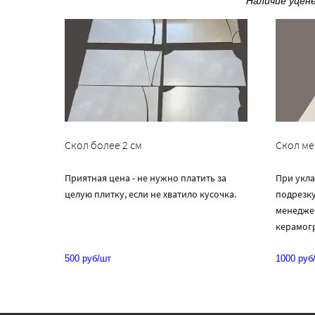
Наличие уцен
Скол более 2 см
Скол ме
Приятная цена - не нужно платить за
При укла
целую плитку, если не хватило кусочка.
подрезку
менедже
керамог
500 руб/шт
1000 руб