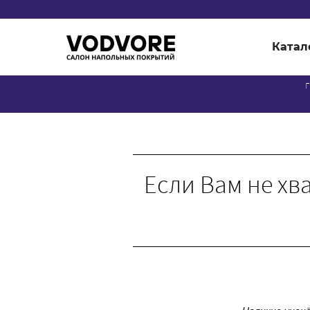
Катал
г
Если Вам не хв