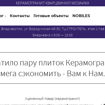
КЕРАМОГРАНИТ КВАРЦВИНИЛ МОЗАИКА
ог
Контакты
Готовые объекты
NOBILES
. Владивосток, ул. Бородинская 46\50, ТЦ СТРОИТЕЛЬ, этаж 1 пав
Ежедневно с 9:00 — 18:00
атило пару плиток Керамогр
мега сэкономить - Вам к Нам.
Уцененный товар (керамогранит)