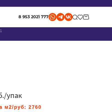
8 953 2021 777
 1
б./упак
а м2/руб:
2760