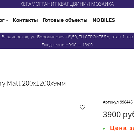
КЕРАМОГРАНИТ КВАРЦВИНИЛ МОЗАИКА
ог
Контакты
Готовые объекты
NOBILES
. Владивосток, ул. Бородинская 46\50, ТЦ СТРОИТЕЛЬ, этаж 1 пав
Ежедневно с 9:00 — 18:00
rry Matt 200x1200х9мм
Артикул
998445
3900 ру
Цена з