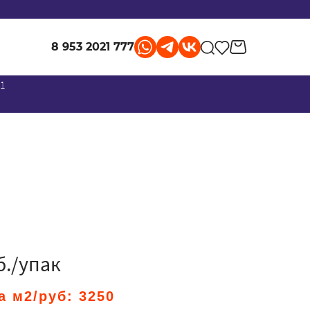
8 953 2021 777
 1
б./упак
а м2/руб:
3250