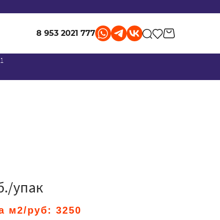
8 953 2021 777
 1
б./упак
а м2/руб:
3250