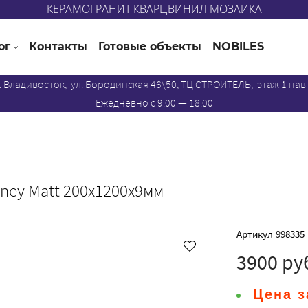
КЕРАМОГРАНИТ КВАРЦВИНИЛ МОЗАИКА
ог
Контакты
Готовые объекты
NOBILES
. Владивосток, ул. Бородинская 46\50, ТЦ СТРОИТЕЛЬ, этаж 1 пав
Ежедневно с 9:00 — 18:00
oney Matt 200x1200х9мм
Артикул
998335
3900 ру
Цена з