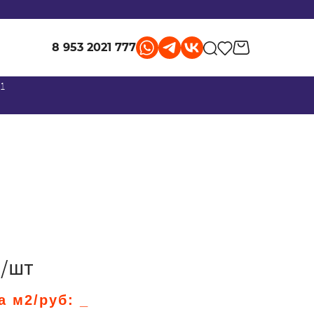
8 953 2021 777
 1
./шт
а м2/руб:
_