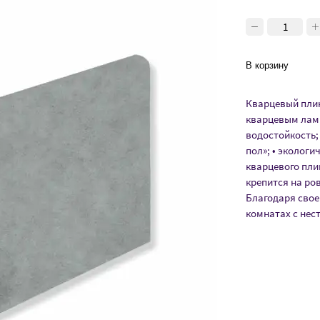
В корзину
Кварцевый плин
кварцевым лами
водостойкость;
пол»; • экологи
кварцевого пли
крепится на ро
Благодаря свое
комнатах с нес