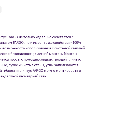
тус FARGO не только идеально сочетается с
натом FARGO, но и имеет те же свойства: • 100%
 • возможность использования с системой «теплый
ческая безопасность; • легкий монтаж. Монтаж
нтуса прост: с помощью жидких гвоздей плинтус
вные, сухие и чистые стены, углы запиливаются.
й гибкости плинтус FARGO можно монтировать в
тандартной геометрией стен.