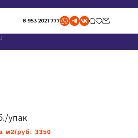
8 953 2021 777
 1
б./упак
а м2/руб:
3350