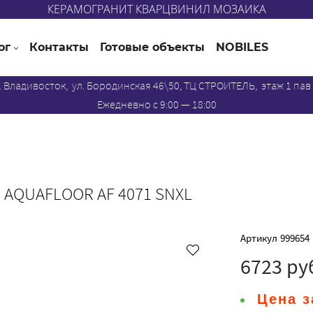
КЕРАМОГРАНИТ КВАРЦВИНИЛ МОЗАИКА
ог
Контакты
Готовые объекты
NOBILES
. Владивосток, ул. Бородинская 46\50, ТЦ СТРОИТЕЛЬ, этаж 1 пав
Ежедневно с 9:00 — 18:00
 AQUAFLOOR AF 4071 SNXL
Артикул
999654
6723 ру
Цена з