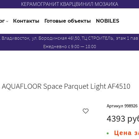
КЕРАМОГРАНИТ КВАРЦВИНИЛ МОЗАИКА
ог
Контакты
Готовые объекты
NOBILES
. Владивосток, ул. Бородинская 46\50, ТЦ СТРОИТЕЛЬ, этаж 1 пав
Ежедневно с 9:00 — 18:00
AQUAFLOOR Space Parquet Light AF4510
Артикул
998926
4393 ру
Цена з