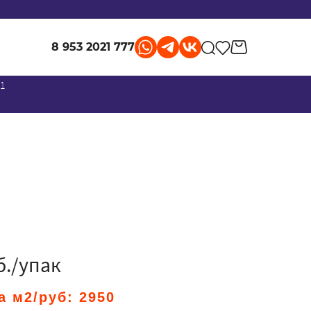
8 953 2021 777
 1
б./упак
а м2/руб:
2950