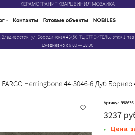
КЕРАМОГРАНИТ КВАРЦВИНИЛ МОЗАИКА
ог
Контакты
Готовые объекты
NOBILES
. Владивосток, ул. Бородинская 46\50, ТЦ СТРОИТЕЛЬ, этаж 1 пав
Ежедневно с 9:00 — 18:00
FARGO Herringbone 44-3046-6 Дуб Борнео 
Артикул
998636
3237 ру
Цена з