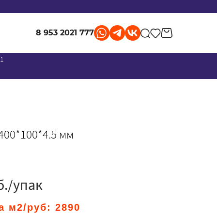
8 953 2021 777
 1
400*100*4.5 мм
б./упак
а м2/руб:
2890