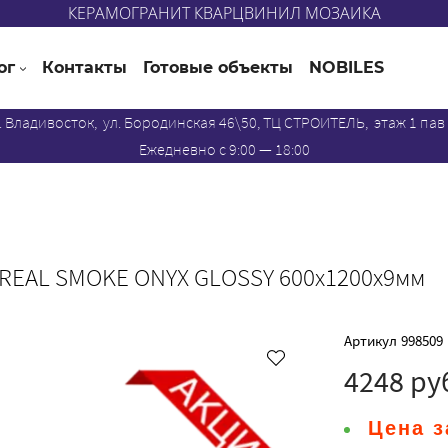
КЕРАМОГРАНИТ КВАРЦВИНИЛ МОЗАИКА
ог
Контакты
Готовые объекты
NOBILES
. Владивосток, ул. Бородинская 46\50, ТЦ СТРОИТЕЛЬ, этаж 1 пав
Ежедневно с 9:00 — 18:00
 REAL SMOKE ONYX GLOSSY 600х1200х9мм
Артикул
998509
4248 ру
Цена з