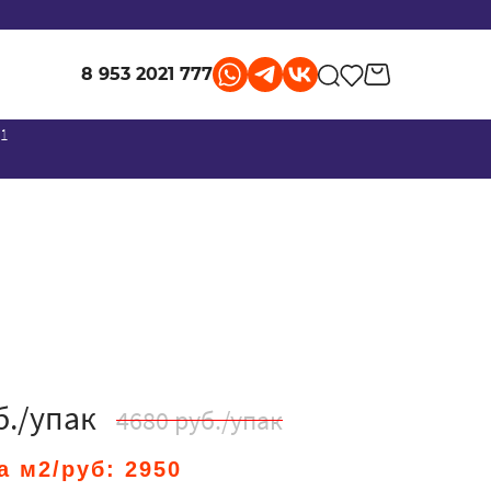
8 953 2021 777
 1
б./упак
4680 руб./упак
а м2/руб:
2950